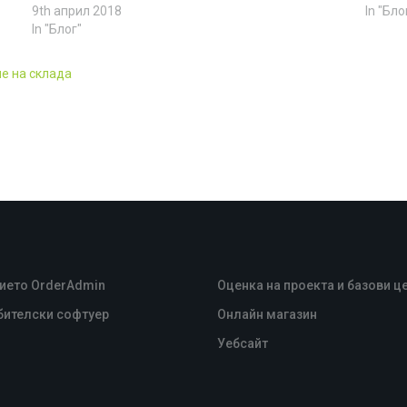
9th април 2018
In "Бло
In "Блог"
е на склада
ието OrderAdmin
Оценка на проекта и базови ц
бителски софтуер
Oнлайн магазин
Уебсайт