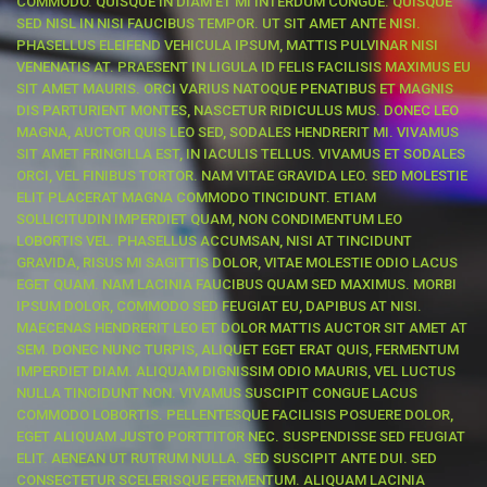
COMMODO. QUISQUE IN DIAM ET MI INTERDUM CONGUE. QUISQUE
SED NISL IN NISI FAUCIBUS TEMPOR. UT SIT AMET ANTE NISI.
PHASELLUS ELEIFEND VEHICULA IPSUM, MATTIS PULVINAR NISI
VENENATIS AT. PRAESENT IN LIGULA ID FELIS FACILISIS MAXIMUS EU
SIT AMET MAURIS. ORCI VARIUS NATOQUE PENATIBUS ET MAGNIS
DIS PARTURIENT MONTES, NASCETUR RIDICULUS MUS. DONEC LEO
MAGNA, AUCTOR QUIS LEO SED, SODALES HENDRERIT MI. VIVAMUS
SIT AMET FRINGILLA EST, IN IACULIS TELLUS. VIVAMUS ET SODALES
ORCI, VEL FINIBUS TORTOR. NAM VITAE GRAVIDA LEO. SED MOLESTIE
ELIT PLACERAT MAGNA COMMODO TINCIDUNT. ETIAM
SOLLICITUDIN IMPERDIET QUAM, NON CONDIMENTUM LEO
LOBORTIS VEL. PHASELLUS ACCUMSAN, NISI AT TINCIDUNT
GRAVIDA, RISUS MI SAGITTIS DOLOR, VITAE MOLESTIE ODIO LACUS
EGET QUAM. NAM LACINIA FAUCIBUS QUAM SED MAXIMUS. MORBI
IPSUM DOLOR, COMMODO SED FEUGIAT EU, DAPIBUS AT NISI.
MAECENAS HENDRERIT LEO ET DOLOR MATTIS AUCTOR SIT AMET AT
SEM. DONEC NUNC TURPIS, ALIQUET EGET ERAT QUIS, FERMENTUM
IMPERDIET DIAM. ALIQUAM DIGNISSIM ODIO MAURIS, VEL LUCTUS
NULLA TINCIDUNT NON. VIVAMUS SUSCIPIT CONGUE LACUS
COMMODO LOBORTIS. PELLENTESQUE FACILISIS POSUERE DOLOR,
EGET ALIQUAM JUSTO PORTTITOR NEC. SUSPENDISSE SED FEUGIAT
ELIT. AENEAN UT RUTRUM NULLA. SED SUSCIPIT ANTE DUI. SED
CONSECTETUR SCELERISQUE FERMENTUM. ALIQUAM LACINIA