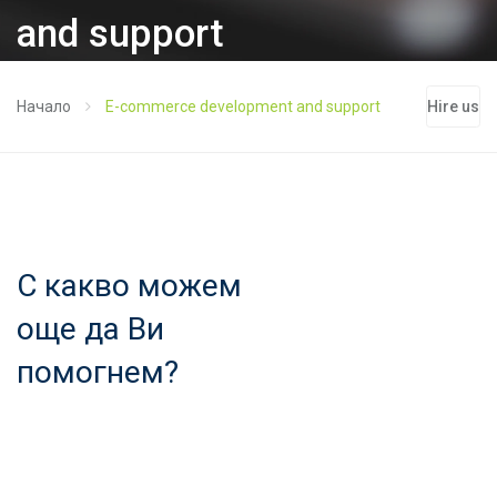
and support
Начало
E-commerce development and support
Hire us
С какво можем
още да Ви
помогнем?