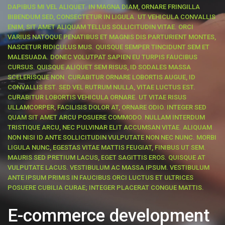
DAPIBUS MI VEL ALIQUET. IN MAGNA DIAM, ORNARE FRINGILLA
BIBENDUM SED, CONSECTETUR IN LIGULA. UT VEHICULA CONVALLIS
ENIM, SIT AMET ALIQUAM TELLUS SOLLICITUDIN VITAE. ORCI
VARIUS NATOQUE PENATIBUS ET MAGNIS DIS PARTURIENT MONTES,
NASCETUR RIDICULUS MUS. QUISQUE SEMPER TINCIDUNT SEM ET
MALESUADA. DONEC VOLUTPAT SAPIEN EU TURPIS FAUCIBUS
CURSUS. QUISQUE ALIQUET SEM RISUS, ID SODALES MASSA
SCELERISQUE NON. CURABITUR ORNARE LOBORTIS AUGUE, ID
CONVALLIS EST. SED VEL RUTRUM NULLA, VITAE LUCTUS EST.
CURABITUR LOBORTIS VEHICULA ORNARE. UT VITAE RISUS
ULLAMCORPER, FACILISIS DOLOR AT, ORNARE ODIO. INTEGER SED
QUAM SIT AMET ARCU POSUERE COMMODO. NULLAM INTERDUM
TRISTIQUE ARCU, NEC PULVINAR ELIT ACCUMSAN VITAE. ALIQUAM
NON NISI ID ANTE SOLLICITUDIN VULPUTATE NON NEC NUNC. MORBI
LIGULA NUNC, EGESTAS VITAE MATTIS FEUGIAT, FINIBUS UT SEM.
MAURIS SED PRETIUM LACUS, EGET SAGITTIS EROS. QUISQUE AT
VULPUTATE LACUS. VESTIBULUM AC MASSA IPSUM. VESTIBULUM
ANTE IPSUM PRIMIS IN FAUCIBUS ORCI LUCTUS ET ULTRICES
POSUERE CUBILIA CURAE; INTEGER PLACERAT CONGUE MATTIS.
E-commerce development