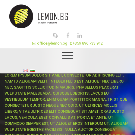
office@lemon.bg
+359 896 733 912
LOREM IPSUM DOLOR SIT AMET, CONSECTETUR ADIPISCING ELIT.
NAM ID ALIQUAM VELIT. INTEGER FELIS EST, ALIQUET NEC LIBERO
NEC, SAGITTIS SOLLICITUDIN MAURIS. PHASELLUS PLACERAT
VULPUTATE MALESUADA. QUISQUE LOBORTIS, LACUS EU
VESTIBULUM TEMPOR, ENIM QUAM PORTTITOR MAGNA, TRISTIQUE
CONSECTETUR JUSTO NEQUE NEC ODIO. UT ULTRICES MOLLIS
LIBERO, VITAE ULTRICES ELIT CONSEQUAT SIT AMET. CRAS JUSTO
LACUS, VEHICULA EGET CONVALLIS AT, PORTA ET ANTE. UT
COMMODO SEMPER EST, UT ALIQUET EROS INTERDUM UT. ALIQUAM
VULPUTATE EGESTAS FACILISIS. NULLA AUCTOR CONSEQUAT