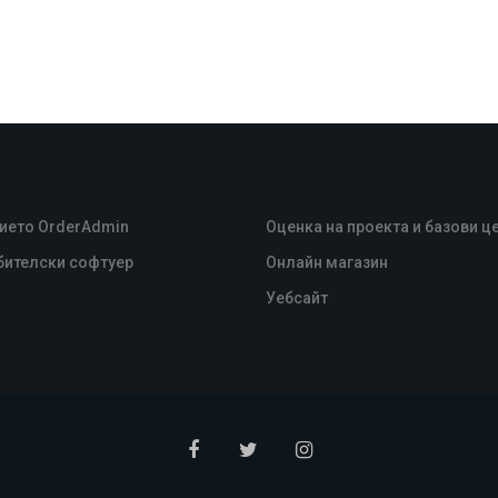
ието OrderAdmin
Оценка на проекта и базови ц
бителски софтуер
Oнлайн магазин
Уебсайт