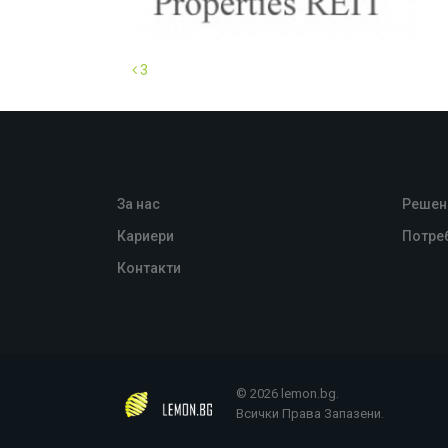
3
За нас
Решен
Кариери
Потре
Контакти
© 2026 lemon.bg.
Всички Права Запазени.