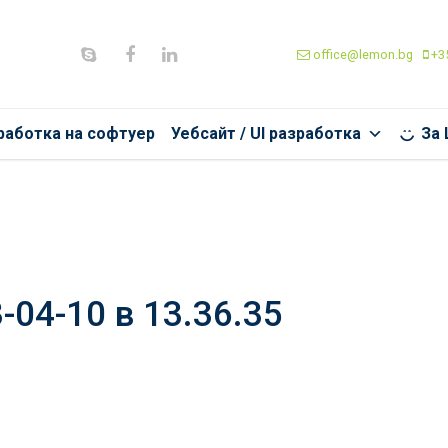
office@lemon.bg
+35
работка на софтуер
Уебсайт / UI разработка
За
-04-10 в 13.36.35