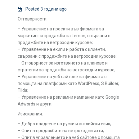
Posted 3 години ago
Отговорности:
– Управление на проекти във фирмата за
маркетинг и продажби на Lemon, свързани с
продажбите на ветроходни курсове;
– Управление на екипи и работа с клиенти,
свързани с продажбите на ветроходни курсове;
– Отговорност за изготвянето на планове и
стратегии за продажби на ветроходни курсове;
– Управление на уеб сайтове на фирмата с
помощта на платформи като WordPress, S.Builder,
Tilda;
– Управление на рекламни кампании като Google
Adwords и други.
Изисквания:
– Добро владеене на руски и английски език;
– Опит в продажбите на ветроходни яхти;
– Опит в управлението на уеб сайтове с помощта