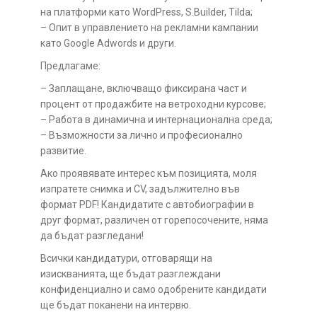
на платформи като WordPress, S.Builder, Tilda;
– Опит в управлението на рекламни кампании
като Google Adwords и други.
Предлагаме:
– Заплащане, включващо фиксирана част и
процент от продажбите на ветроходни курсове;
– Работа в динамична и интернационална среда;
– Възможности за лично и професионално
развитие.
Ако проявявате интерес към позицията, моля
изпратете снимка и CV, задължително във
формат PDF! Кандидатите с автобиографии в
друг формат, различен от горепосочените, няма
да бъдат разгледани!
Всички кандидатури, отговарящи на
изискванията, ще бъдат разглеждани
конфиденциално и само одобрените кандидати
ще бъдат поканени на интервю.