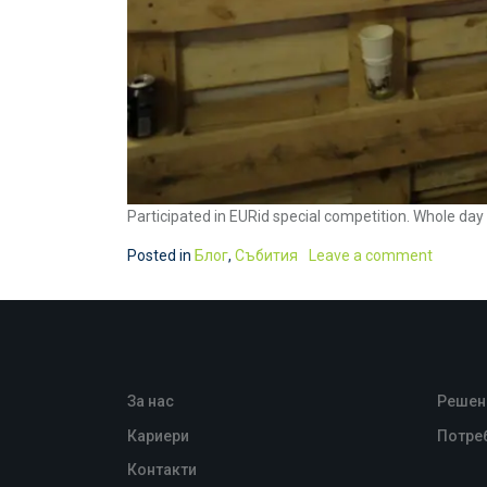
Participated in EURid special competition. Whole da
Posted in
Блог
,
Събития
Leave a comment
За нас
Решен
Кариери
Потре
Контакти