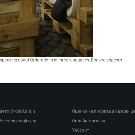
y speaking about Orderadmin in three languages. Drinked popcorn
ието OrderAdmin
Оценка на проекта и базови ц
бителски софтуер
Oнлайн магазин
Уебсайт