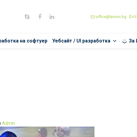
office@lemon.bg
+35
работка на софтуер
Уебсайт / UI разработка
За
y
Admin