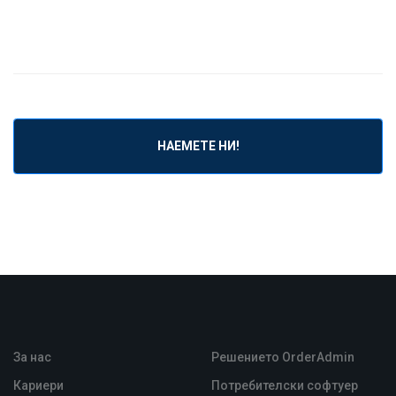
За нас
Решението OrderAdmin
Кариери
Потребителски софтуер