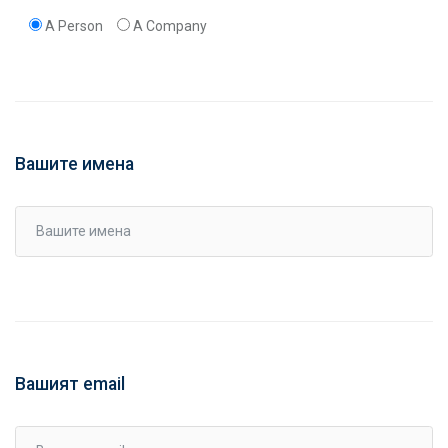
A Person
A Company
Вашите имена
Вашият email